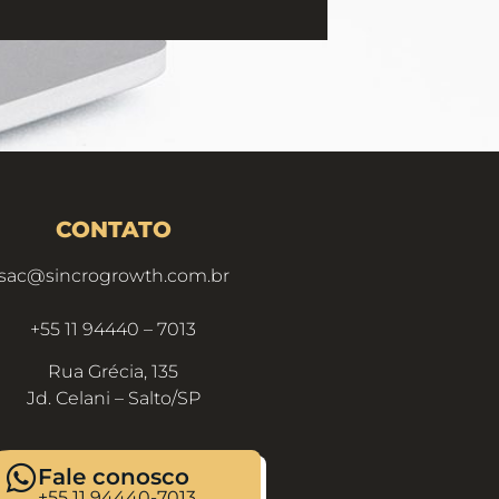
CONTATO
sac@sincrogrowth.com.br
+55 11 94440 – 7013
Rua Grécia, 135
Jd. Celani – Salto/SP
Fale conosco
+55 11 94440-7013