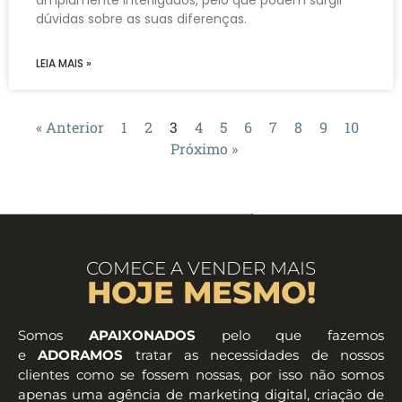
amplamente interligados, pelo que podem surgir
dúvidas sobre as suas diferenças.
LEIA MAIS »
« Anterior
1
2
3
4
5
6
7
8
9
10
Próximo »
COMECE A VENDER MAIS
HOJE MESMO!
Somos
APAIXONADOS
pelo que fazemos
e
ADORAMOS
tratar as necessidades de nossos
clientes como se fossem nossas, por isso não somos
apenas uma agência de marketing digital, criação de