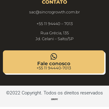
CONTATO
sac@sincrogrowth.com.br
+55 11 94440 – 7013
Rua Grécia, 135
Jd. Celani – Salto/SP
Fale conosco
+55 11 94440-7013
©2022 Copyright. Todos os direitos reservados